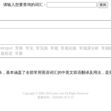
请输入您要查询的词汇：
ndergust
常衡
常见
常见病
常规
常规化验
常规尿分析
常规
常速前进
常量
译词条，基本涵盖了全部常用英语词汇的中英文双语翻译及用法，是
Copyright © 2000-2024 pritre.com All Rights Reserved
更新时间：2026/8/8 18:37:23