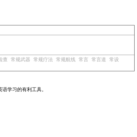
检查
常规武器
常规疗法
常规航线
常言
常言道
常设
英语学习的有利工具。