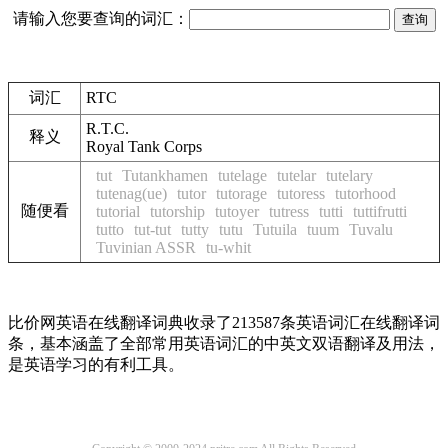
请输入您要查询的词汇：
词汇
RTC
R.T.C.
释义
Royal Tank Corps
tut
Tutankhamen
tutelage
tutelar
tutelary
tutenag(ue)
tutor
tutorage
tutoress
tutorhood
随便看
tutorial
tutorship
tutoyer
tutress
tutti
tuttifrutti
tutto
tut-tut
tutty
tutu
Tutuila
tuum
Tuvalu
Tuvinian ASSR
tu-whit
比价网英语在线翻译词典收录了213587条英语词汇在线翻译词
条，基本涵盖了全部常用英语词汇的中英文双语翻译及用法，
是英语学习的有利工具。