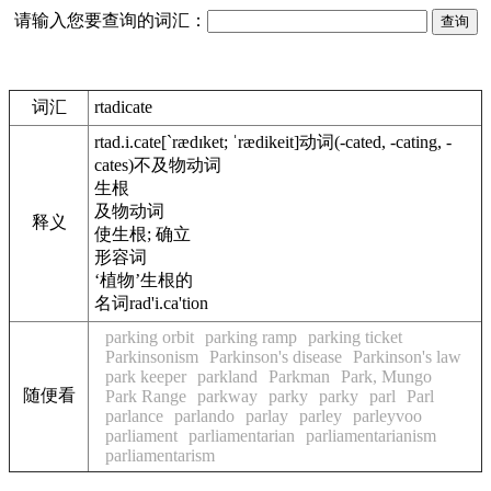
请输入您要查询的词汇：
词汇
rtadicate
rtad.i.cate
[`rædɪket; ˈrædikeit]
动词
(-cated, -cating, -
cates)
不及物动词
生根
及物动词
释义
使生根; 确立
形容词
‘植物’生根的
名词
rad'i.ca'tion
parking orbit
parking ramp
parking ticket
Parkinsonism
Parkinson's disease
Parkinson's law
park keeper
parkland
Parkman
Park, Mungo
随便看
Park Range
parkway
parky
parky
parl
Parl
parlance
parlando
parlay
parley
parleyvoo
parliament
parliamentarian
parliamentarianism
parliamentarism