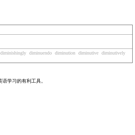
diminishingly
diminuendo
diminution
diminutive
diminutively
英语学习的有利工具。