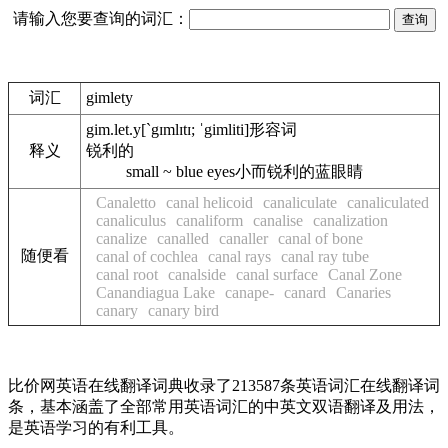
请输入您要查询的词汇：
词汇
gimlety
gim.let.y
[`gɪmlɪtɪ; ˈgimliti]
形容词
释义
锐利的
small ~ blue eyes
小而锐利的蓝眼睛
Canaletto
canal helicoid
canaliculate
canaliculated
canaliculus
canaliform
canalise
canalization
canalize
canalled
canaller
canal of bone
随便看
canal of cochlea
canal rays
canal ray tube
canal root
canalside
canal surface
Canal Zone
Canandiagua Lake
canape-
canard
Canaries
canary
canary bird
比价网英语在线翻译词典收录了213587条英语词汇在线翻译词
条，基本涵盖了全部常用英语词汇的中英文双语翻译及用法，
是英语学习的有利工具。