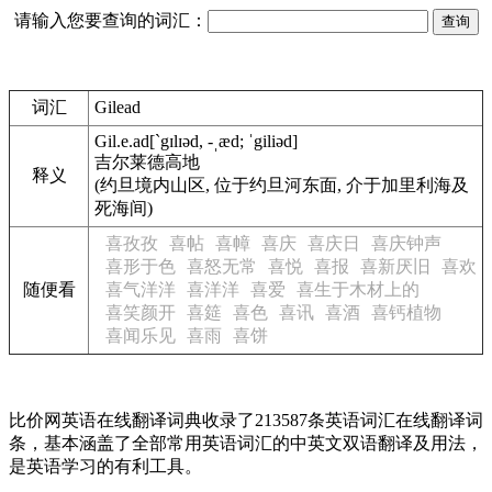
请输入您要查询的词汇：
词汇
Gilead
Gil.e.ad
[`gɪlɪəd, -ˌæd; ˈgiliəd]
吉尔莱德高地
释义
(约旦境内山区, 位于约旦河东面, 介于加里利海及
死海间)
喜孜孜
喜帖
喜幛
喜庆
喜庆日
喜庆钟声
喜形于色
喜怒无常
喜悦
喜报
喜新厌旧
喜欢
随便看
喜气洋洋
喜洋洋
喜爱
喜生于木材上的
喜笑颜开
喜筵
喜色
喜讯
喜酒
喜钙植物
喜闻乐见
喜雨
喜饼
比价网英语在线翻译词典收录了213587条英语词汇在线翻译词
条，基本涵盖了全部常用英语词汇的中英文双语翻译及用法，
是英语学习的有利工具。