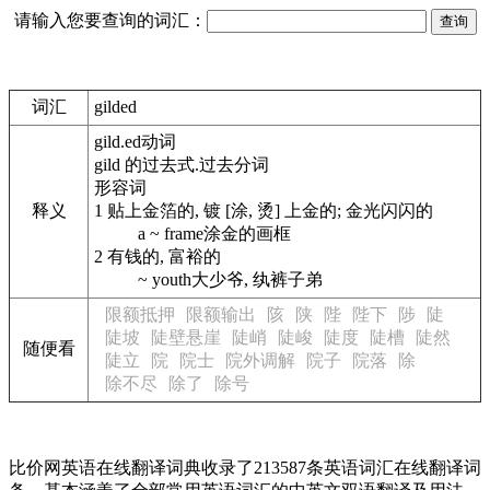
请输入您要查询的词汇：
词汇
gilded
gild.ed
动词
gild 的过去式.过去分词
形容词
释义
1
贴上金箔的, 镀 [涂, 烫] 上金的; 金光闪闪的
a ~ frame
涂金的画框
2
有钱的, 富裕的
~ youth
大少爷, 纨裤子弟
限额抵押
限额输出
陔
陕
陛
陛下
陟
陡
陡坡
陡壁悬崖
陡峭
陡峻
陡度
陡槽
陡然
随便看
陡立
院
院士
院外调解
院子
院落
除
除不尽
除了
除号
比价网英语在线翻译词典收录了213587条英语词汇在线翻译词